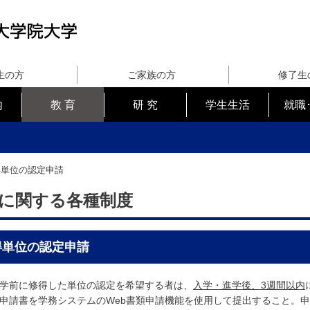
生の方
ご家族の方
修了生
内
教 育
研 究
学生生活
就職
得単位の認定申請
に関する各種制度
得単位の認定申請
学前に修得した単位の認定を希望する者は、
入学・進学後、3週間以内
申請書を学務システムのWeb書類申請機能を使用して提出すること。