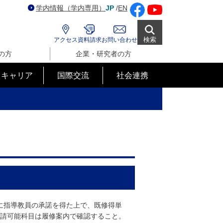
学内情報（学内専用）
JP
/
EN
検索
アクセス
資料請求
お問い合わせ
の方
企業・研究者の方
･キャリア
国際交流
社会連携
に指導教員の承諾を得た上で、既修得単
申請可能科目は履修案内で確認すること。