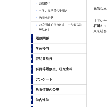
大
短期修了
学
既修得
休学、退学等の手続き
教員免許状
【問い合
教育訓練給付金制度（一般教育訓
石川キャン
練給付）
東京社会人
履修関係
学位授与
証明書発行
科目等履修生、研究生等
アンケート
教育情報の公表
学内進学