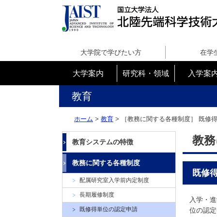
国
立
大学院で学びたい方
在学
大
学
大学案内
研究科・領域
入学案
法
人
教育
北
陸
ホーム
>
教育
> ［教務に関する各種制度］
既修
先
端
教務
教育システムの特徴
科
学
教務に関する各種制度
技
既修
術
配属研究室入学前内定制度
大
長期履修制度
学
入学・進
院
既修得単位の認定申請
位の認定