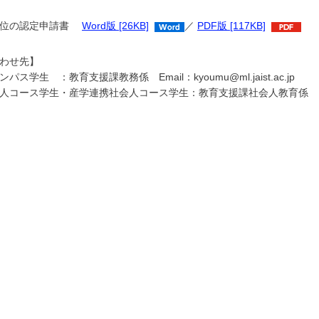
単位の認定申請書
Word版 [26KB]
／
PDF版 [117KB]
わせ先】
パス学生 ：教育支援課教務係 Email：kyoumu@ml.jaist.ac.jp
コース学生・産学連携社会人コース学生：教育支援課社会人教育係 Email：sat