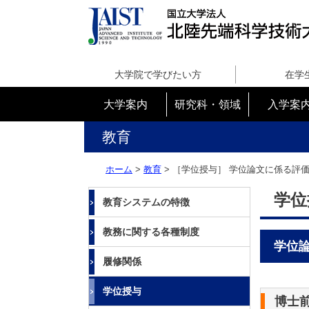
国
立
大学院で学びたい方
在学
大
学
大学案内
研究科・領域
入学案
法
人
教育
北
陸
ホーム
>
教育
> ［学位授与］
学位論文に係る評
先
端
学位
教育システムの特徴
科
学
教務に関する各種制度
技
学位
術
履修関係
大
学
学位授与
院
博士