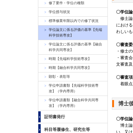
大
修了要件・学位の種類
学
〇学位論
学位授与状況
修士論
標準修業年限以内での修了状況
における
学位論文に係る評価の基準【先端
わしいも
科学技術専攻】
学位論文に係る評価の基準【融合
〇審査委
科学共同専攻】
・修士の
・審査会
時期【先端科学技術専攻】
文審査及
時期【融合科学共同専攻】
顕彰・表彰等
〇審査項
着眼点
学位申請書類【先端科学技術専
攻】（学内専用）
学位申請書類【融合科学共同専
博士
攻】（学内専用）
証明書発行
〇学位論
博士論
科目等履修生、研究生等
い、又は