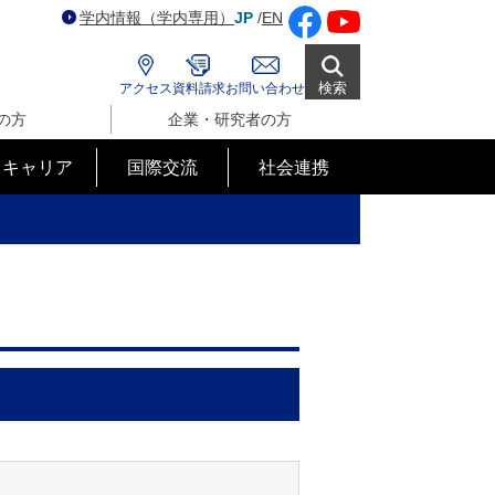
学内情報（学内専用）
JP
/
EN
検索
アクセス
資料請求
お問い合わせ
の方
企業・研究者の方
･キャリア
国際交流
社会連携