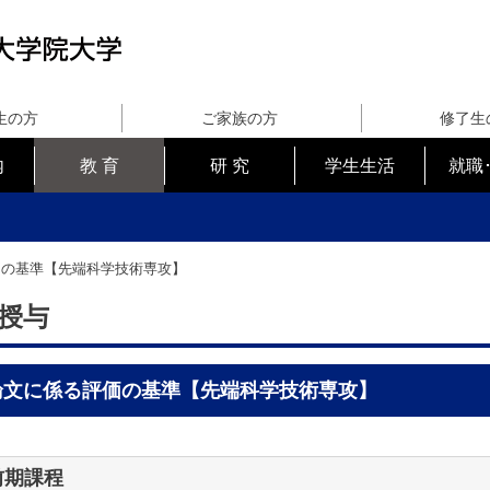
生の方
ご家族の方
修了生
内
教 育
研 究
学生生活
就職
価の基準【先端科学技術専攻】
授与
論文に係る評価の基準【先端科学技術専攻】
前期課程