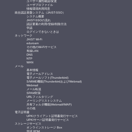
ユーザー属性確認/変更
ユーザプロファイル
情報環境利用同意
統合認証基盤システム（JAIST-SSO）
システム概要
JAIST-SSOの流れ
認証要素の利用/登録/削除方法
学認
ログインできないときは
ネットワーク
JAIST Wi-Fi
eduroam
その他のWi-Fiサービス
有線LAN
DNS
NTP
WAN
メール
基本情報
電子メールアドレス
電子メールソフト(Thunderbird)
S/MIME機能(ThunderbirdおよびWebmail)
Webmail
メール転送
SPAM対策
URLフィルタリング
メーリングリストシステム
共有フォルダ機能(Webmail/IMAP)
その他
電子証明書
UPKIクライアント証明書発行サービス
UPKIサーバ証明書発行サービス
ストレージサービス
オンラインストレージ Box
学認 RDM