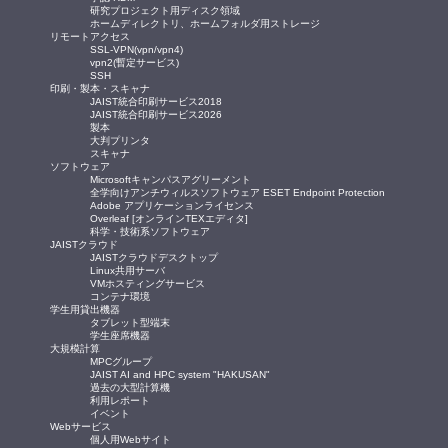
研究プロジェクト用ディスク領域
ホームディレクトリ、ホームフォルダ用ストレージ
リモートアクセス
SSL-VPN(vpn/vpn4)
vpn2(暫定サービス)
SSH
印刷・製本・スキャナ
JAIST統合印刷サービス2018
JAIST統合印刷サービス2026
製本
大判プリンタ
スキャナ
ソフトウェア
Microsoftキャンパスアグリーメント
全学向けアンチウィルスソフトウェア ESET Endpoint Protection
Adobe アプリケーションライセンス
Overleaf [オンラインTEXエディタ]
科学・技術系ソフトウェア
JAISTクラウド
JAISTクラウドデスクトップ
Linux共用サーバ
VMホスティングサービス
コンテナ環境
学生用貸出機器
タブレット型端末
学生座席機器
大規模計算
MPCグループ
JAIST AI and HPC system "HAKUSAN"
過去の大型計算機
利用レポート
イベント
Webサービス
個人用Webサイト