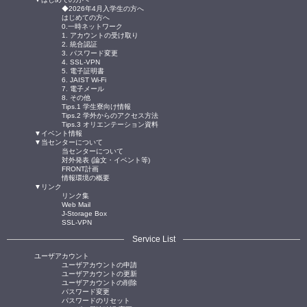
◆2026年4月入学生の方へ
はじめての方へ
0.一時ネットワーク
1. アカウントの受け取り
2. 統合認証
3. パスワード変更
4. SSL-VPN
5. 電子証明書
6. JAIST Wi-Fi
7. 電子メール
8. その他
Tips.1 学生寮向け情報
Tips.2 学外からのアクセス方法
Tips.3 オリエンテーション資料
▼イベント情報
▼当センターについて
当センターについて
対外発表 (論文・イベント等)
FRONT計画
情報環境の概要
▼リンク
リンク集
Web Mail
J-Storage Box
SSL-VPN
Service List
ユーザアカウント
ユーザアカウントの申請
ユーザアカウントの更新
ユーザアカウントの削除
パスワード変更
パスワードのリセット