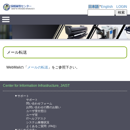
日本語
*
English
LOGIN
メール転送
WebMailの「
メールの転送
」をご参照下さい。
Center for Information Infrastructure, JAIST
▼サポート
サポート
問い合わせフォーム
お問い合わせの際のお願い
ユーザ受付窓口
ユーザ室
ITヘルプデスク
システム稼働状況
よくあるご質問（FAQ）
▼はじめての方へ