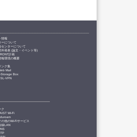
ト情報
ターについて
当センターについて
対外発表 (論文・イベント等)
FRONT計画
情報環境の概要
リンク集
eb Mail
-Storage Box
SSL-VPN
ーク
AIST Wi-Fi
eduroam
その他のWi-Fiサービス
有線LAN
DNS
NTP
WAN