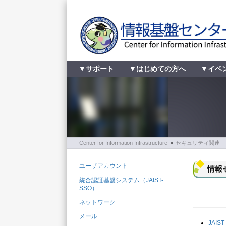
▼サポート
▼はじめての方へ
▼イベ
Center for Information Infrastructure
>
セキュリティ関連
ユーザアカウント
情報
統合認証基盤システム（JAIST-
SSO）
ネットワーク
メール
JAIS