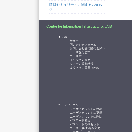
情報セキュリティに関するお知ら
せ
Center for Information Infrastructure, JAIST
▼サポート
サポート
問い合わせフォーム
お問い合わせの際のお願い
ユーザ受付窓口
ユーザ室
ITヘルプデスク
システム稼働状況
よくあるご質問（FAQ）
ユーザアカウント
ユーザアカウントの申請
ユーザアカウントの更新
ユーザアカウントの削除
パスワード変更
パスワードのリセット
ユーザー属性確認/変更
ユーザプロファイル