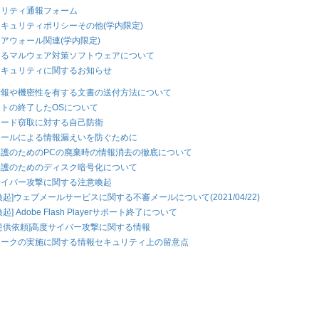
ュリティ通報フォーム
キュリティポリシーその他(学内限定)
アウォール関連(学内限定)
するマルウェア対策ソフトウェアについて
セキュリティに関するお知らせ
情報や機密性を有する文書の送付方法について
トの終了したOSについて
ワード窃取に対する自己防衛
メールによる情報漏えいを防ぐために
保護のためのPCの廃棄時の情報消去の徹底について
保護のためのディスク暗号化について
サイバー攻撃に関する注意喚起
喚起]ウェブメールサービスに関する不審メールについて(2021/04/22)
起] Adobe Flash Playerサポート終了について
提供依頼]高度サイバー攻撃に関する情報
ワークの実施に関する情報セキュリティ上の留意点