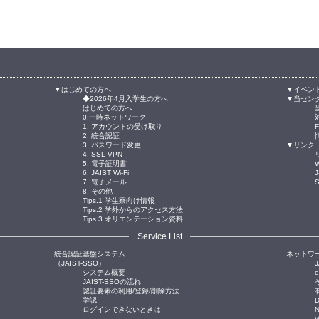
▼はじめての方へ
▼イベン
◆2026年4月入学生の方へ
▼当セン
はじめての方へ
0.一時ネットワーク
1. アカウントの受け取り
2. 統合認証
3. パスワード変更
▼リンク
4. SSL-VPN
5. 電子証明書
W
6. JAIST Wi-Fi
J
7. 電子メール
8. その他
Tips.1 学生寮向け情報
Tips.2 学外からのアクセス方法
Tips.3 オリエンテーション資料
Service List
統合認証基盤システム
ネットワ
（JAIST-SSO）
J
システム概要
JAIST-SSOの流れ
認証要素の利用/登録/削除方法
学認
ログインできないときは