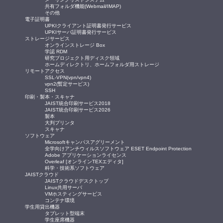
共有フォルダ機能(Webmail/IMAP)
その他
電子証明書
UPKIクライアント証明書発行サービス
UPKIサーバ証明書発行サービス
ストレージサービス
オンラインストレージ Box
学認 RDM
研究プロジェクト用ディスク領域
ホームディレクトリ、ホームフォルダ用ストレージ
リモートアクセス
SSL-VPN(vpn/vpn4)
vpn2(暫定サービス)
SSH
印刷・製本・スキャナ
JAIST統合印刷サービス2018
JAIST統合印刷サービス2026
製本
大判プリンタ
スキャナ
ソフトウェア
Microsoftキャンパスアグリーメント
全学向けアンチウィルスソフトウェア ESET Endpoint Protection
Adobe アプリケーションライセンス
Overleaf [オンラインTEXエディタ]
科学・技術系ソフトウェア
JAISTクラウド
JAISTクラウドデスクトップ
Linux共用サーバ
VMホスティングサービス
コンテナ環境
学生用貸出機器
タブレット型端末
学生座席機器