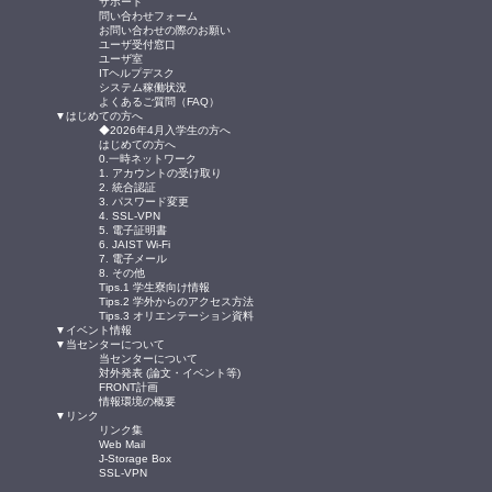
サポート
問い合わせフォーム
お問い合わせの際のお願い
ユーザ受付窓口
ユーザ室
ITヘルプデスク
システム稼働状況
よくあるご質問（FAQ）
▼はじめての方へ
◆2026年4月入学生の方へ
はじめての方へ
0.一時ネットワーク
1. アカウントの受け取り
2. 統合認証
3. パスワード変更
4. SSL-VPN
5. 電子証明書
6. JAIST Wi-Fi
7. 電子メール
8. その他
Tips.1 学生寮向け情報
Tips.2 学外からのアクセス方法
Tips.3 オリエンテーション資料
▼イベント情報
▼当センターについて
当センターについて
対外発表 (論文・イベント等)
FRONT計画
情報環境の概要
▼リンク
リンク集
Web Mail
J-Storage Box
SSL-VPN