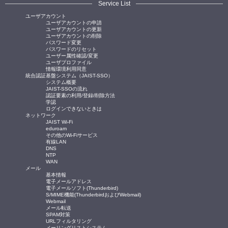
Service List
ユーザアカウント
ユーザアカウントの申請
ユーザアカウントの更新
ユーザアカウントの削除
パスワード変更
パスワードのリセット
ユーザー属性確認/変更
ユーザプロファイル
情報環境利用同意
統合認証基盤システム（JAIST-SSO）
システム概要
JAIST-SSOの流れ
認証要素の利用/登録/削除方法
学認
ログインできないときは
ネットワーク
JAIST Wi-Fi
eduroam
その他のWi-Fiサービス
有線LAN
DNS
NTP
WAN
メール
基本情報
電子メールアドレス
電子メールソフト(Thunderbird)
S/MIME機能(ThunderbirdおよびWebmail)
Webmail
メール転送
SPAM対策
URLフィルタリング
メーリングリストシステム