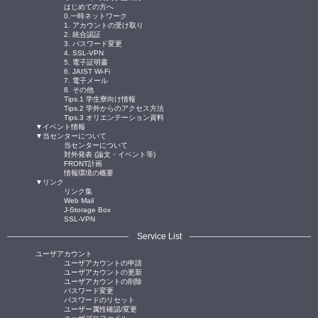
はじめての方へ
0.一時ネットワーク
1. アカウントの受け取り
2. 統合認証
3. パスワード変更
4. SSL-VPN
5. 電子証明書
6. JAIST Wi-Fi
7. 電子メール
8. その他
Tips.1 学生寮向け情報
Tips.2 学外からのアクセス方法
Tips.3 オリエンテーション資料
▼イベント情報
▼当センターについて
当センターについて
対外発表 (論文・イベント等)
FRONT計画
情報環境の概要
▼リンク
リンク集
Web Mail
J-Storage Box
SSL-VPN
Service List
ユーザアカウント
ユーザアカウントの申請
ユーザアカウントの更新
ユーザアカウントの削除
パスワード変更
パスワードのリセット
ユーザー属性確認/変更