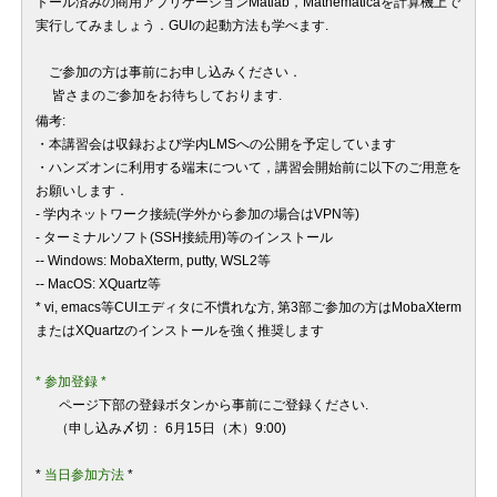
トール済みの商用アプリケーションMatlab，Mathematicaを計算機上で
実行してみましょう．GUIの起動方法も学べます.
ご参加の方は事前にお申し込みください．
皆さまのご参加をお待ちしております.
備考:
・本講習会は収録および学内LMSへの公開を予定しています
・ハンズオンに利用する端末について，講習会開始前に以下のご用意を
お願いします．
- 学内ネットワーク接続(学外から参加の場合はVPN等)
- ターミナルソフト(SSH接続用)等のインストール
-- Windows: MobaXterm, putty, WSL2等
-- MacOS: XQuartz等
* vi, emacs等CUIエディタに不慣れな方, 第3部ご参加の方はMobaXterm
またはXQuartzのインストールを強く推奨します
*
参加登録 *
ページ下部の登録ボタンから事前にご登録ください.
（申し込み〆切：
6
月15日（木）9
:00)
*
当日
参加方法
*