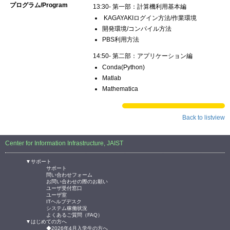
プログラム/Program
13:30- 第一部：計算機利用基本編
KAGAYAKIログイン方法/作業環境
開発環境/コンパイル方法
PBS利用方法
14:50- 第二部：アプリケーション編
Conda(Python)
Matlab
Mathematica
Back to listview
Center for Information Infrastructure, JAIST
▼サポート
サポート
問い合わせフォーム
お問い合わせの際のお願い
ユーザ受付窓口
ユーザ室
ITヘルプデスク
システム稼働状況
よくあるご質問（FAQ）
▼はじめての方へ
◆2026年4月入学生の方へ