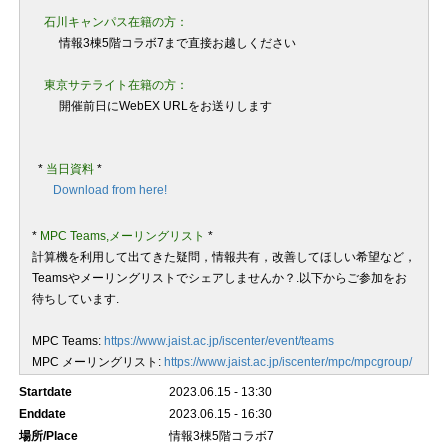
石川キャンパス在籍の方：
情報3棟5階コラボ7まで直接お越しください
東京サテライト在籍の方：
開催前日にWebEX URLをお送りします
*
当日資料
*
Download from here!
*
MPC Teams
,メーリングリスト
*
計算機を利用して出てきた疑問，情報共有，改善してほしい希望など，
Teamsやメーリングリストでシェアしませんか？.以下からご参加をお
待ちしています.
MPC Teams:
https://www.jaist.ac.jp/iscenter/event/teams
MPC メーリングリスト:
https://www.jaist.ac.jp/iscenter/mpc/mpcgroup/
Startdate
2023.06.15 - 13:30
Enddate
2023.06.15 - 16:30
場所/Place
情報3棟5階コラボ7