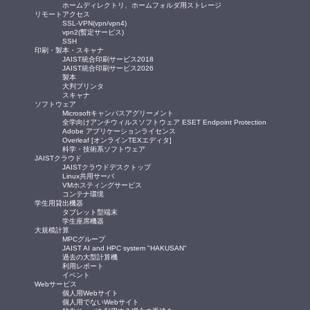
ホームディレクトリ、ホームフォルダ用ストレージ
リモートアクセス
SSL-VPN(vpn/vpn4)
vpn2(暫定サービス)
SSH
印刷・製本・スキャナ
JAIST統合印刷サービス2018
JAIST統合印刷サービス2026
製本
大判プリンタ
スキャナ
ソフトウェア
Microsoftキャンパスアグリーメント
全学向けアンチウィルスソフトウェア ESET Endpoint Protection
Adobe アプリケーションライセンス
Overleaf [オンラインTEXエディタ]
科学・技術系ソフトウェア
JAISTクラウド
JAISTクラウドデスクトップ
Linux共用サーバ
VMホスティングサービス
コンテナ環境
学生用貸出機器
タブレット型端末
学生座席機器
大規模計算
MPCグループ
JAIST AI and HPC system "HAKUSAN"
過去の大型計算機
利用レポート
イベント
Webサービス
個人用Webサイト
個人用でないWebサイト