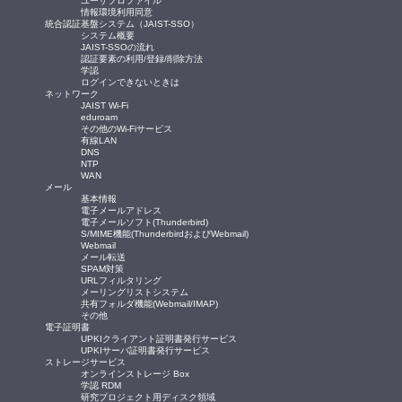
ユーザプロファイル
情報環境利用同意
統合認証基盤システム（JAIST-SSO）
システム概要
JAIST-SSOの流れ
認証要素の利用/登録/削除方法
学認
ログインできないときは
ネットワーク
JAIST Wi-Fi
eduroam
その他のWi-Fiサービス
有線LAN
DNS
NTP
WAN
メール
基本情報
電子メールアドレス
電子メールソフト(Thunderbird)
S/MIME機能(ThunderbirdおよびWebmail)
Webmail
メール転送
SPAM対策
URLフィルタリング
メーリングリストシステム
共有フォルダ機能(Webmail/IMAP)
その他
電子証明書
UPKIクライアント証明書発行サービス
UPKIサーバ証明書発行サービス
ストレージサービス
オンラインストレージ Box
学認 RDM
研究プロジェクト用ディスク領域