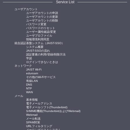
Service List
ユーザアカウント
ユーザアカウントの申請
ユーザアカウントの更新
ユーザアカウントの削除
パスワード変更
パスワードのリセット
ユーザー属性確認/変更
ユーザプロファイル
情報環境利用同意
統合認証基盤システム（JAIST-SSO）
システム概要
JAIST-SSOの流れ
認証要素の利用/登録/削除方法
学認
ログインできないときは
ネットワーク
JAIST Wi-Fi
eduroam
その他のWi-Fiサービス
有線LAN
DNS
NTP
WAN
メール
基本情報
電子メールアドレス
電子メールソフト(Thunderbird)
S/MIME機能(ThunderbirdおよびWebmail)
Webmail
メール転送
SPAM対策
URLフィルタリング
メーリングリストシステム