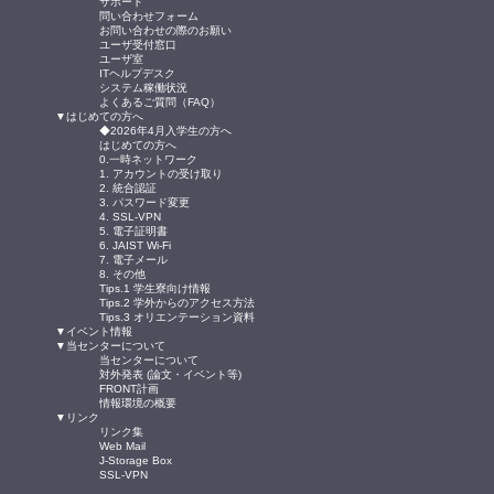
サポート
問い合わせフォーム
お問い合わせの際のお願い
ユーザ受付窓口
ユーザ室
ITヘルプデスク
システム稼働状況
よくあるご質問（FAQ）
▼はじめての方へ
◆2026年4月入学生の方へ
はじめての方へ
0.一時ネットワーク
1. アカウントの受け取り
2. 統合認証
3. パスワード変更
4. SSL-VPN
5. 電子証明書
6. JAIST Wi-Fi
7. 電子メール
8. その他
Tips.1 学生寮向け情報
Tips.2 学外からのアクセス方法
Tips.3 オリエンテーション資料
▼イベント情報
▼当センターについて
当センターについて
対外発表 (論文・イベント等)
FRONT計画
情報環境の概要
▼リンク
リンク集
Web Mail
J-Storage Box
SSL-VPN