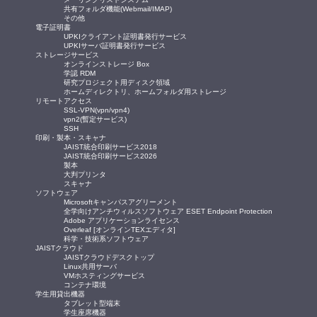
共有フォルダ機能(Webmail/IMAP)
その他
電子証明書
UPKIクライアント証明書発行サービス
UPKIサーバ証明書発行サービス
ストレージサービス
オンラインストレージ Box
学認 RDM
研究プロジェクト用ディスク領域
ホームディレクトリ、ホームフォルダ用ストレージ
リモートアクセス
SSL-VPN(vpn/vpn4)
vpn2(暫定サービス)
SSH
印刷・製本・スキャナ
JAIST統合印刷サービス2018
JAIST統合印刷サービス2026
製本
大判プリンタ
スキャナ
ソフトウェア
Microsoftキャンパスアグリーメント
全学向けアンチウィルスソフトウェア ESET Endpoint Protection
Adobe アプリケーションライセンス
Overleaf [オンラインTEXエディタ]
科学・技術系ソフトウェア
JAISTクラウド
JAISTクラウドデスクトップ
Linux共用サーバ
VMホスティングサービス
コンテナ環境
学生用貸出機器
タブレット型端末
学生座席機器