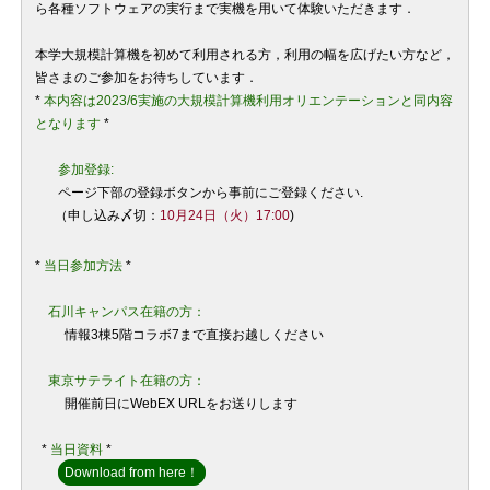
ら各種ソフトウェアの実行まで実機を用いて体験いただきます．
本学大規模計算機を初めて利用される方，利用の幅を広げたい方など，
皆さまのご参加をお待ちしています．
*
本内容は2023/6実施の大規模計算機利用オリエンテーションと同内容
となります
*
参加登録:
ページ下部の登録ボタンから事前にご登録ください.
（申し込み〆切：
10月24日（火）
17:00
)
*
当日参加方法
*
石川キャンパス在籍の方：
情報3棟5階コラボ7まで直接お越しください
東京サテライト在籍の方：
開催前日にWebEX URLをお送りします
*
当日資料
*
Download from here！