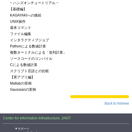
~ ハンズオンチュートリアル ~
【基礎編】
KAGAYAKIへの接続
UNIX操作
基本コマンド
ファイル編集
インタラクティブジョブ
Pythonによる数値計算
複数ターミナルによる「並列計算」
ソースコードのコンパイル
Cによる数値計算
スクリプト言語との比較
【実アプリ編】
Matlabの実例
Gaussianの実例
Back to listview
Center for Information Infrastructure, JAIST
▼サポート