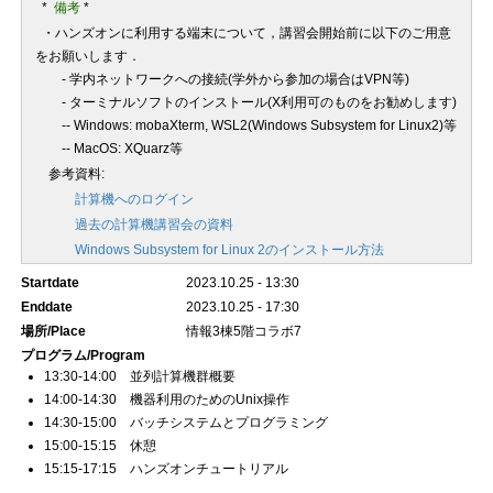
*
備考
*
・ハンズオンに利用する端末について，講習会開始前に以下のご用意
をお願いします．
- 学内ネットワークへの接続(学外から参加の場合はVPN等)
- ターミナルソフトのインストール(X利用可のものをお勧めします)
-- Windows: mobaXterm, WSL2(Windows Subsystem for Linux2)等
-- MacOS: XQuarz等
参考資料
:
計算機へのログイン
過去の計算機講習会の資料
Windows Subsystem for Linux 2
のインストール方法
Startdate
2023.10.25 - 13:30
Enddate
2023.10.25 - 17:30
場所/Place
情報3棟5階コラボ7
プログラム/Program
13:30-14:00 並列計算機群概要
14:00-14:30 機器利用のためのUnix操作
14:30-15:00 バッチシステムとプログラミング
15:00-15:15 休憩
15:15-17:15 ハンズオンチュートリアル