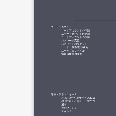
ユーザアカウント
ユーザアカウントの申請
ユーザアカウントの更新
ユーザアカウントの削除
パスワード変更
パスワードのリセット
ユーザー属性確認/変更
ユーザプロファイル
情報環境利用同意
印刷・製本・スキャナ
JAIST統合印刷サービス2018
JAIST統合印刷サービス2026
製本
大判プリンタ
スキャナ