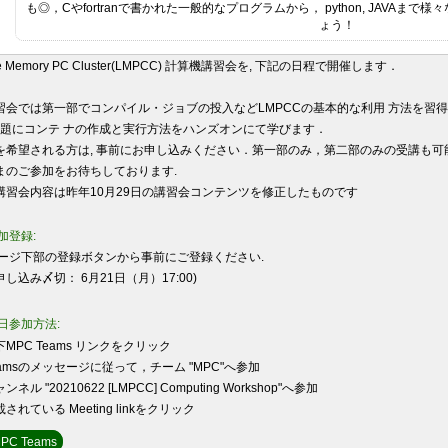
も◎，Cやfortranで書かれた一般的なプログラムから， python, JAVA
ょう！
e Memory PC Cluster(LMPCC) 計算機講習会を, 下記の日程で開催します．
会では第一部でコンパイル・ジョブの投入などLMPCCの基本的な利用 方法を習
題にコンテ ナの作成と実行方法をハンズオンにて学びます．
希望される方は, 事前にお申し込みください．第一部のみ，第二部のみの受講も可
のご参加をお待ちしております.
習会内容は昨年10月29日の講習会コンテンツを修正したものです
加登録:
ジ下部の登録ボタンから事前にご登録ください.
申し込み〆切：
6
月
21
日（月）
17:00)
日参加方法
:
MPC Teams
リンク
をクリック
eamsのメッセージに従って，チーム
"MPC"
へ参加
ャンネル
"20210622 [LMPCC] Computing Workshop"
へ参加
載されている
Meeting link
をクリック
PC Teams