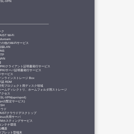
SSL-VPN
ーク
AIST Wi-Fi
eduroam
その他のWi-Fiサービス
有線LAN
DNS
NTP
WAN
書
UPKIクライアント証明書発行サービス
UPKIサーバ証明書発行サービス
ジサービス
オンラインストレージ Box
学認 RDM
研究プロジェクト用ディスク領域
ホームディレクトリ、ホームフォルダ用ストレージ
アクセス
SL-VPN(vpn/vpn4)
vpn2(暫定サービス)
SSH
ラウド
JAISTクラウドデスクトップ
Linux共用サーバ
VMホスティングサービス
コンテナ環境
出機器
タブレット型端末