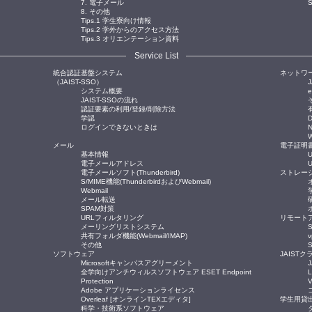
7. 電子メール
8. その他
Tips.1 学生寮向け情報
Tips.2 学外からのアクセス方法
Tips.3 オリエンテーション資料
Service List
統合認証基盤システム
ネットワ
（JAIST-SSO）
J
システム概要
JAIST-SSOの流れ
認証要素の利用/登録/削除方法
学認
ログインできないときは
メール
電子証明
基本情報
電子メールアドレス
電子メールソフト(Thunderbird)
ストレー
S/MIME機能(ThunderbirdおよびWebmail)
Webmail
メール転送
SPAM対策
URLフィルタリング
リモート
メーリングリストシステム
S
共有フォルダ機能(Webmail/IMAP)
その他
ソフトウェア
JAISTク
Microsoftキャンパスアグリーメント
全学向けアンチウィルスソフトウェア ESET Endpoint
Protection
Adobe アプリケーションライセンス
Overleaf [オンラインTEXエディタ]
学生用貸
科学・技術系ソフトウェア