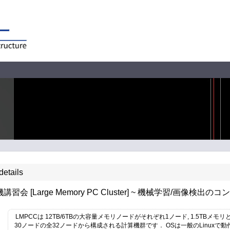
details
講習会 [Large Memory PC Cluster] ~ 機械学習/画像検出の
LMPCCは 12TB/6TBの大容量メモリノードがそれぞれ1ノード, 1.5TBメ
30ノードの全32ノードから構成される計算機群です． OSは一般のLinux