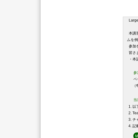
Larg
本講習
ムを例
参加を
皆さま
・本講
参
ペー
（
当
以下
T
チ
記
M