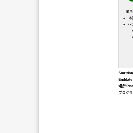
備
本
ハ
Startdat
Enddate
場所/Pla
プログラム