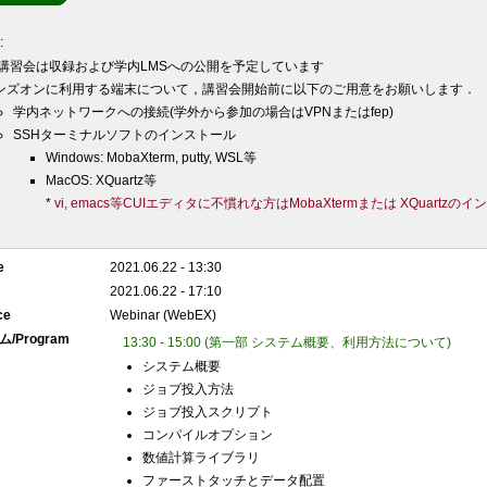
考
:
講習会は収録および学内LMSへの公開を予定しています
ンズオンに利用する端末について，講習会開始前に以下のご用意をお願いします．
学内ネットワークへの接続(学外から参加の場合はVPNまたはfep)
SSHターミナルソフトのインストール
Windows: MobaXterm, putty, WSL等
MacOS: XQuartz等
*
vi, emacs等CUIエディタに不慣れな方はMobaXtermまたは XQuart
e
2021.06.22 - 13:30
2021.06.22 - 17:10
ce
Webinar (WebEX)
/Program
13:30 - 15:00 (第一部 システム概要、利用方法について)
システム概要
ジョブ投入方法
ジョブ投入スクリプト
コンパイルオプション
数値計算ライブラリ
ファーストタッチとデータ配置