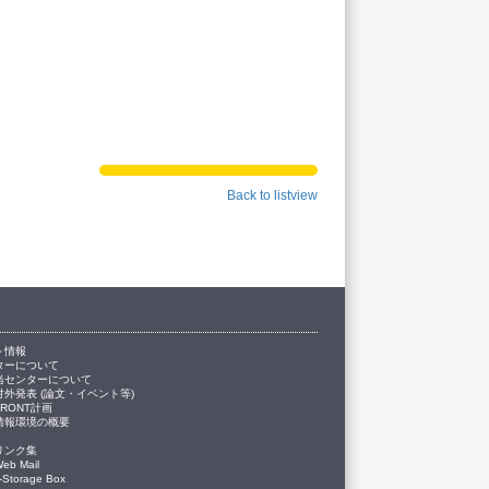
Back to listview
ト情報
ターについて
当センターについて
対外発表 (論文・イベント等)
FRONT計画
情報環境の概要
リンク集
eb Mail
-Storage Box