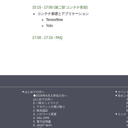
15:15 - 17:00 (第二部 コンテナ実習)
コンテナ基礎とアプリケーション
Tensorflow
Yolo
17:00 - 17:10 - FAQ
▼はじめての方へ
▼イベン
◆2026年4月入学生の方へ
▼当セン
はじめての方へ
0.一時ネットワーク
1. アカウントの受け取り
2. 統合認証
3. パスワード変更
▼リンク
4. SSL-VPN
5. 電子証明書
W
6. JAIST Wi-Fi
J