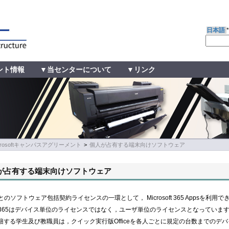
日本語
ント情報
▼当センターについて
▼リンク
crosoftキャンパスアグリーメント
>
個人が占有する端末向けソフトウェア
が占有する端末向けソフトウェア
とのソフトウェア包括契約ライセンスの一環として，
Microsoft 365 Apps
を利用で
365
はデバイス単位のライセンスではなく，ユーザ単位のライセンスとなっています
籍する学生及び教職員は，クイック実行版
Office
を各人ごとに規定の台数までの
デバ