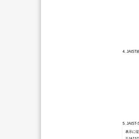
4. JA
5. JAI
表示に従
※JAI