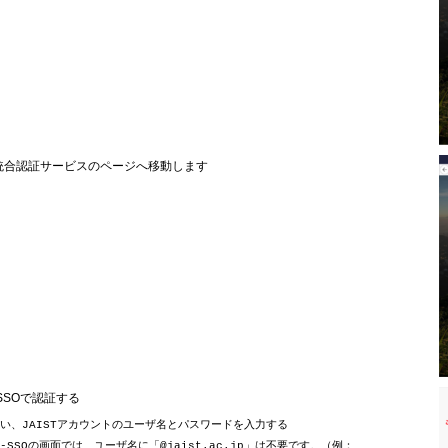
IST統合認証サービスのページへ移動します
ST-SSOで認証する
い、JAISTアカウントのユーザ名とパスワードを入力する
ST-SSOの画面では、ユーザ名に「@jaist.ac.jp」は不要です。（例：