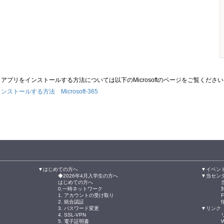
e365 アプリをインストールする方法については以下のMicrosoftのページをご覧くださ
をインストールする方法 Microsoft-365
▼はじめての方へ
▼イベン
◆2026年4月入学生の方へ
▼当セン
はじめての方へ
0.一時ネットワーク
1. アカウントの受け取り
2. 統合認証
3. パスワード変更
▼リンク
4. SSL-VPN
5. 電子証明書
W