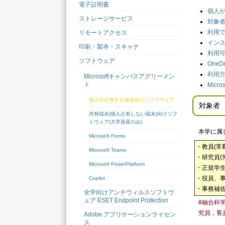
電子証明書
個人
ストレージサービス
対象
利用
リモートアクセス
イン
印刷・製本・スキャナ
利用
ソフトウェア
One
利用
Microsoftキャンパスアグリーメン
ト
Mic
個人が占有する端末向けソフトウェア
対象者
共有端末(個人占有しない端末)向けソフ
トウェア(大学資産のみ)
本学に属
Microsoft Forms
・教員(常
Microsoft Teams
・研究員(
Microsoft PowerPlatform
・正規学生
・役員、
Copilot
・事務補佐
全学向けアンチウィルスソフトウ
ェア ESET Endpoint Protection
#融合科
究員，客
Adobe アプリケーションライセン
ス