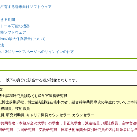
が占有する端末向けソフトウェア
者
できる期間
ストール可能な機器
可能ソフトウェア
Driveの最大保存容量について
方法
rosoft 365サービスページへのサインインの仕方
し、以下の身分に該当する者が対象となります。
勤）
博士課程研究員は除く), 産学官連携研究員
(博士前期課程，博士後期課程在籍中の者，融合科学共同専攻の学生については本籍がJ
事務職員、技術職員
員, 研究補助員, キャリア開発カウンセラー, カウンセラー
学共同専攻（本籍が金沢大学）の学生，非正規学生，
派遣職員，
嘱託職員，産学官連
員研究員，共同研究員，受託研究員，日本学術振興会特別研究員
の方は対象者には