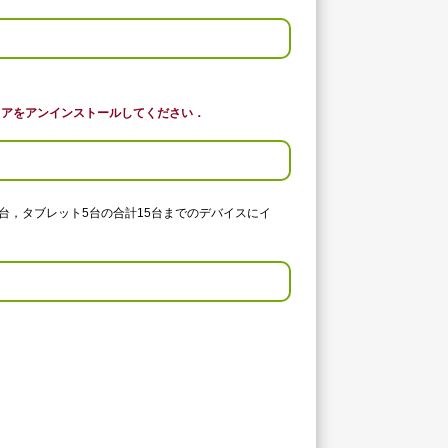
ェアをアンインストールしてください．
台，タブレット
5
台の合計
15
台までのデバイスにイ