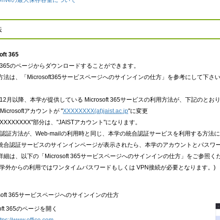
eDriveの最大保存容量について
法
oft 365
soft 365のページからダウンロードすることができます。
法は、「Microsoft365サービスページへのサインインの仕方」を参考にして下さ
年12月以降、本学が提供している Microsoft 365サービスの利用方法が、下記のと
icrosoft
アカウントが
"
XXXXXXXX(at)jaist.ac.jp
"
に変更
"XXXXXXXX"
部分は、
"JAIST
アカウント
"
になります。
認証方法が、
Web-mail
の利用時と同じ、本学の統合認証サービスを利用する方法に
サービスのサインインページが表示されたら、本学のアカウントとパスワー
以下の「Microsoft 365サービスページへのサインインの仕方」をご参照く
からの利用ではワンタイムパスワードもしくは
VPN
接続が必要となります。
)
rosoft 365サービスページへのサインインの仕方
osoft 365のページを開く