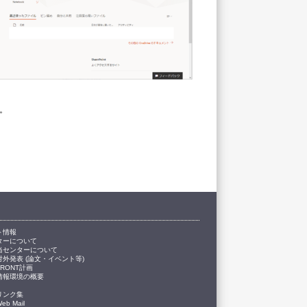
い。
ト情報
ターについて
当センターについて
対外発表 (論文・イベント等)
FRONT計画
情報環境の概要
リンク集
eb Mail