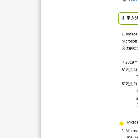
On
利用方
1. Micros
Micro
具体的な方
＊2019
変更点 1) M
変更点 2)
統合認証
詳細は、
(学外
Mic
1. Micr