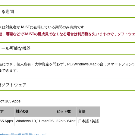
きる期間
スは対象者がJAISTに在籍している期間のみ有効です．
動，退職などでJAISTの構成員でなくなる場合は利用権を失いますので，ソフトウ
トール可能な機器
名につき，個人所有・大学資産を問わず，
PC(Windows,Mac)5
台，スマートフォン
5
ルできます.
能ソフトウェア
oft 365 Apps
ア
対応OS
ビット数
言語
365 Apps
Windows 10,11 macOS
32bit / 64bit
日本語 / 英語