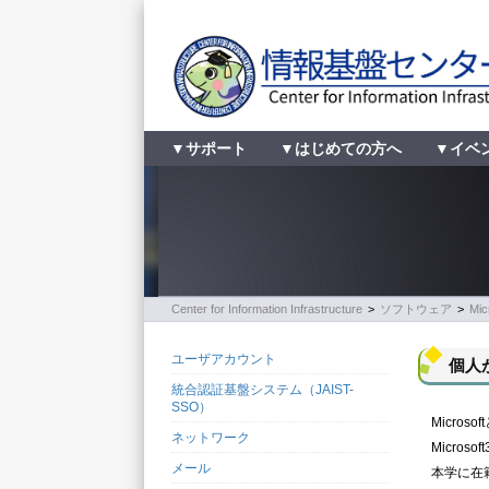
▼サポート
▼はじめての方へ
▼イベ
Center for Information Infrastructure
>
ソフトウェア
>
Mi
ユーザアカウント
個人
統合認証基盤システム（JAIST-
SSO）
Microsoft
ネットワーク
Microsoft
メール
本学に在