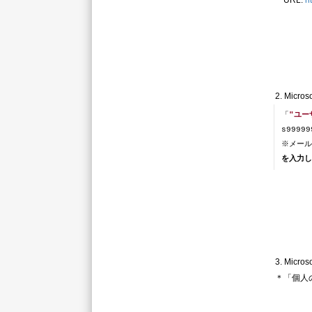
URL:
h
2. Mic
「
"ユーザ
s99999
※メール
を入力し
3. Mic
＊「個人